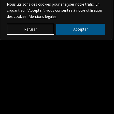
Nous utilisons des cookies pour analyser notre trafic. En
cliquant sur "Accepter", vous consentez à notre utilisation
des cookies.
Mentions légales
Refuser
Accepter
ADRESSE.
256 CHEMIN DU THYM
34170 CASTELNAU-LE-LEZ
07.83.60.43.32
RÉSEAUX SOCIAUX.
FACEBOOK
LINKEDIN
INSTAGRAM