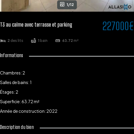
1/12
227000€
T3 au calme avec terrasse et parking
2
des lits
1
bain
63.72
m²
Informations
Chambres
:
2
Salles de bains
:
1
Étages
:
2
Superficie
:
63.72
m²
Année de construction
:
2022
Description du bien