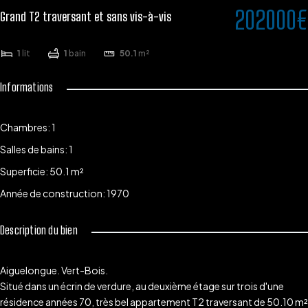
202000€
Grand T2 traversant et sans vis-à-vis
1
lit
1
bain
50.1
m²
Informations
Chambres
:
1
Salles de bains
:
1
Superficie
:
50.1
m²
Année de construction
:
1970
Description du bien
Aiguelongue. Vert-Bois.
Situé dans un écrin de verdure, au deuxième étage sur trois d'une
résidence années 70, très bel appartement T2 traversant de 50.10 m²