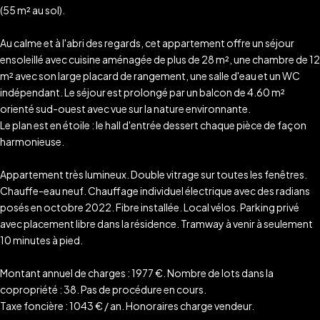
(55 m² au sol).
Au calme et à l'abri des regards, cet appartement offre un séjour
ensoleillé avec cuisine aménagée de plus de 28 m², une chambre de 12
m² avec son large placard de rangement, une salle d'eau et un WC
indépendant. Le séjour est prolongé par un balcon de 4.60 m²
orienté sud-ouest avec vue sur la nature environnante.
Le plan est en étoile : le hall d'entrée dessert chaque pièce de façon
harmonieuse.
Appartement très lumineux. Double vitrage sur toutes les fenêtres.
Chauffe-eau neuf. Chauffage individuel électrique avec des radians
posés en octobre 2022. Fibre installée. Local vélos. Parking privé
avec placement libre dans la résidence. Tramway à venir à seulement
10 minutes à pied.
Montant annuel de charges : 1977 €. Nombre de lots dans la
copropriété : 38. Pas de procédure en cours.
Taxe foncière : 1043 € / an. Honoraires charge vendeur.